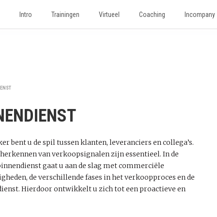
Intro
Trainingen
Virtueel
Coaching
Incompany
IENST
NENDIENST
bent u de spil tussen klanten, leveranciers en collega’s.
 herkennen van verkoopsignalen zijn essentieel. In de
binnendienst gaat u aan de slag met commerciële
heden, de verschillende fases in het verkoopproces en de
enst. Hierdoor ontwikkelt u zich tot een proactieve en