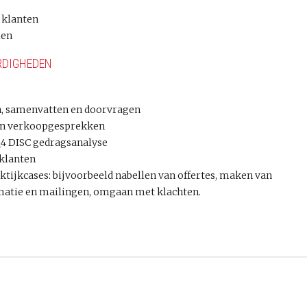
 klanten
len
RDIGHEDEN
n, samenvatten en doorvragen
- en verkoopgesprekken
Q4 DISC gedragsanalyse
klanten
raktijkcases: bijvoorbeeld nabellen van offertes, maken van
matie en mailingen, omgaan met klachten.