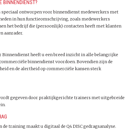
LE BINNENDIENST?
s speciaal ontworpen voor binnendienst medewerkers met
eden in hun functieomschrijving, zoals medewerkers
en het bedrijf die (persoonlijk) contacten heeft met klanten
en aanrader.
innendienst heeft u een breed inzicht in alle belangrijke
e commerciële binnendienst voordoen. Bovendien zijn de
heid en de alertheid op commerciële kansen sterk
ordt gegeven door praktijkgerichte trainers met uitgebreide
in.
RAG
n de training maakt u digitaal de Q4 DISC gedragsanalyse.