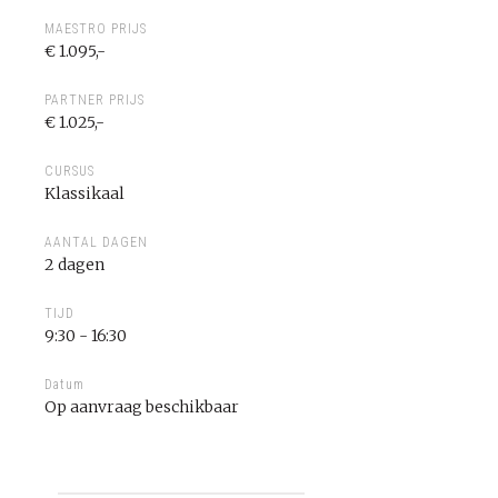
MAESTRO PRIJS
€ 1.095,-
PARTNER PRIJS
€ 1.025,-
CURSUS
Klassikaal
AANTAL DAGEN
2 dagen
TIJD
9:30 - 16:30
Datum
Op aanvraag beschikbaar