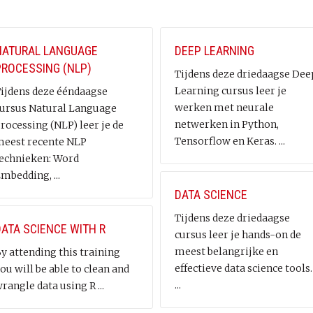
NATURAL LANGUAGE
DEEP LEARNING
PROCESSING (NLP)
Tijdens deze driedaagse Dee
Learning cursus leer je
ijdens deze ééndaagse
werken met neurale
ursus Natural Language
netwerken in Python,
rocessing (NLP) leer je de
Tensorflow en Keras. ...
eest recente NLP
echnieken: Word
mbedding, ...
DATA SCIENCE
Tijdens deze driedaagse
DATA SCIENCE WITH R
cursus leer je hands-on de
meest belangrijke en
y attending this training
effectieve data science tools.
ou will be able to clean and
...
rangle data using R ...