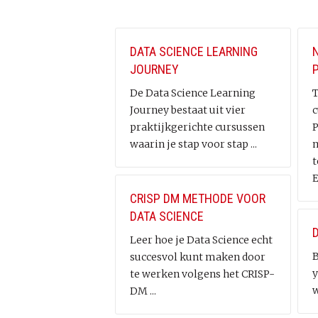
DATA SCIENCE LEARNING
JOURNEY
De Data Science Learning
T
Journey bestaat uit vier
c
praktijkgerichte cursussen
P
waarin je stap voor stap ...
m
t
E
CRISP DM METHODE VOOR
DATA SCIENCE
Leer hoe je Data Science echt
B
succesvol kunt maken door
y
te werken volgens het CRISP-
w
DM ...