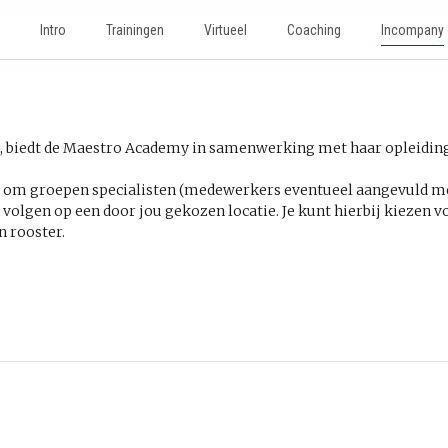
Intro
Trainingen
Virtueel
Coaching
Incompany
ng, biedt de Maestro Academy in samenwerking met haar opleidin
t om groepen specialisten (medewerkers eventueel aangevuld met 
n volgen op een door jou gekozen locatie. Je kunt hierbij kieze
n rooster.