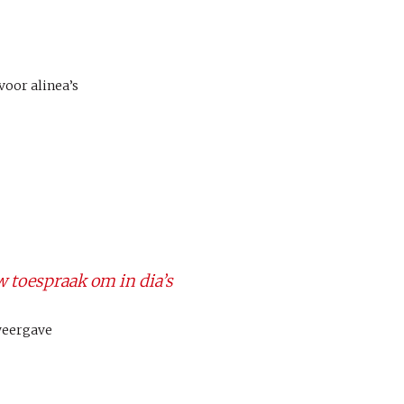
oor alinea’s
w toespraak om in dia’s
weergave