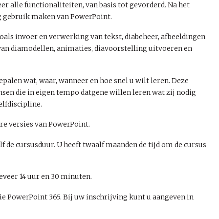
alle functionaliteiten, van basis tot gevorderd. Na het
ig gebruik maken van PowerPoint.
als invoer en verwerking van tekst, diabeheer, afbeeldingen
van diamodellen, animaties, diavoorstelling uitvoeren en
bepalen wat, waar, wanneer en hoe snel u wilt leren. Deze
en die in eigen tempo datgene willen leren wat zij nodig
lfdiscipline.
are versies van PowerPoint.
elf de cursusduur. U heeft twaalf maanden de tijd om de cursus
eveer 14 uur en 30 minuten.
ie PowerPoint 365. Bij uw inschrijving kunt u aangeven in