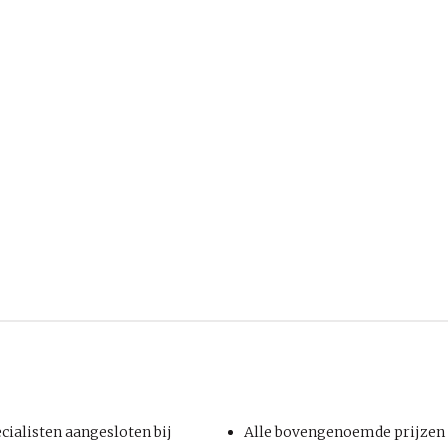
ialisten aangesloten bij
Alle bovengenoemde prijzen z