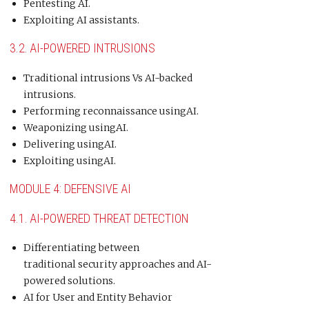
Pentesting AI.
Exploiting AI assistants.
3.2.
AI-POWERED INTRUSIONS
Traditional intrusions Vs AI-backed
intrusions.
Performing reconnaissance usingAI.
Weaponizing usingAI.
Delivering usingAI.
Exploiting usingAI.
MODULE 4: DEFENSIVE AI
4.1.
AI-POWERED THREAT DETECTION
Differentiating between
traditional security approaches and AI-
powered solutions.
AI for User and Entity Behavior